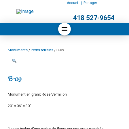
Accueil
| Partager :
POUR NOUS JOINDRE
418 527-9654
Monuments
/
Petits terrains
/ B-09
B-09
Monument en granit Rose Vermillon
20″ x 06″ x 30″
Dessin inclus d’une gerbe de fleurs sur une croix penchée.