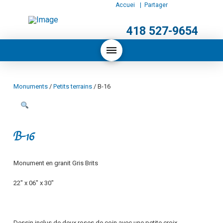
Accueil
| Partager :
POUR NOUS JOINDRE
418 527-9654
Monuments
/
Petits terrains
/ B-16
B-16
Monument en granit Gris Brits
22″ x 06″ x 30″
Dessin inclus de deux roses de coin avec une petite croix.